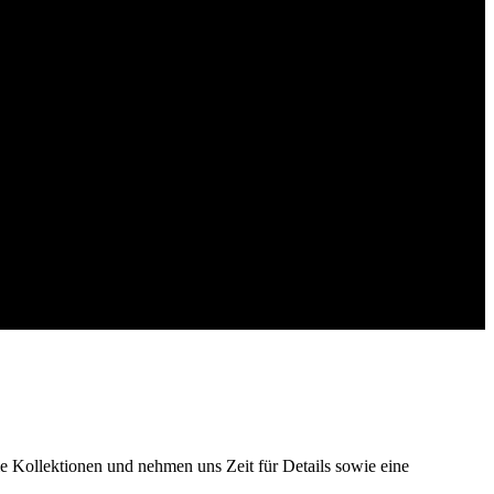
ie Kollektionen und nehmen uns Zeit für Details sowie eine
ie Kollektionen und nehmen uns Zeit für Details sowie eine