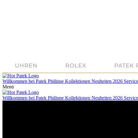
UHREN
ROLEX
PATEK 
Willkommen bei
Patek Philippe
Kollektionen
Neuheiten 2026
Servic
Menü
Willkommen bei
Patek Philippe
Kollektionen
Neuheiten 2026
Servic