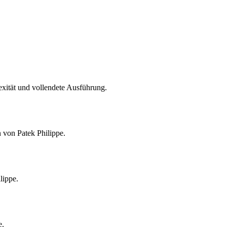
xität und vollendete Ausführung.
on von
Patek Philippe
.
lippe
.
e
.