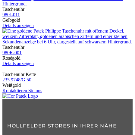
Taschenuhr
980J​-011
Gelbgold
Details anzeigen
Taschenuhr
980R​-001
Roségold
Details anzeigen
Taschenuhr Kette
235.9748​/G.50
Weißgold
Kontaktieren Sie uns
HOLLFELDER STORES IN IHRER NÄHE