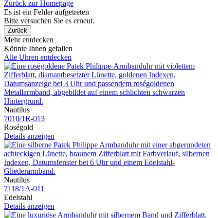
Zurück zur Homepage
Es ist ein Fehler aufgetreten
Bitte versuchen Sie es erneut.
Zurück
Mehr entdecken
Könnte Ihnen gefallen
Alle Uhren entdecken
Nautilus
7010​/1R​-013
Roségold
Details anzeigen
Nautilus
7118​/1A​-011
Edelstahl
Details anzeigen