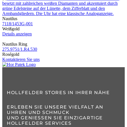
Nautilus
7118​/1453G​-001
Weißgold
Details anzeigen
Nautilus Ring
275.9751​/1.R4.530
Roségold
Kontaktieren Sie uns
HOLLFELDER STORES IN IHRER NÄHE
ERLEBEN SIE UNSERE VIELFALT AN
UHREN UND SCHMUCK
UND GENIESSEN SIE EINZIGARTIGE H
OLLFELDER SERVICES