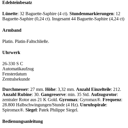
Edelsteinbesatz
Lünette
: 32 Baguette-Saphire (4 ct).
Stundenmarkierungen
: 12
Baguette-Saphire (0,24 ct). Insgesamt 44 Baguette-Saphire (4,24 ct)
Armband
Platin. Platin-Faltschließe.
Uhrwerk
26-330 S C
Automatikaufzug
Fensterdatum
Zentralsekunde
Durchmesser
: 27 mm.
Höhe
: 3,32 mm.
Anzahl Einzelteile
: 212.
Anzahl Rubine
: 30.
Gangreserve
: min. 35 Std.
Aufzugsrotor
:
zentraler Rotor aus 21 K Gold.
Gyromax
: Gyromax®.
Frequenz
:
28.800 Halbschwingungen/Stunde (4 Hz).
Unruhspirale
:
Spiromax®.
Siegel
:
Patek Philippe
Siegel.
Bedienungsanleitung