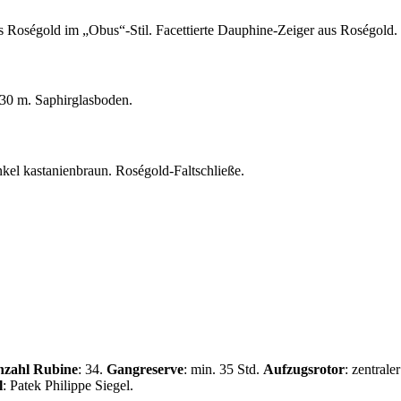
aus Roségold im „Obus“-Stil. Facettierte Dauphine-Zeiger aus Roségold.
 30 m. Saphirglasboden.
kel kastanienbraun. Roségold-Faltschließe.
zahl Rubine
: 34.
Gangreserve
: min. 35 Std.
Aufzugsrotor
: zentral
l
:
Patek Philippe
Siegel.