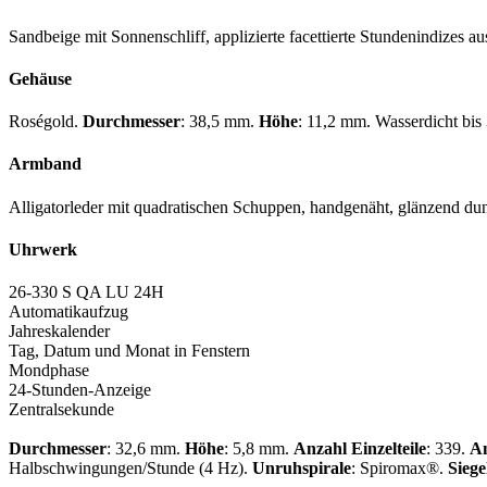
Sandbeige mit Sonnenschliff, applizierte facettierte Stundenindizes 
Gehäuse
Roségold.
Durchmesser
: 38,5 mm.
Höhe
: 11,2 mm. Wasserdicht bis
Armband
Alligatorleder mit quadratischen Schuppen, handgenäht, glänzend dun
Uhrwerk
26-330 S QA LU 24H
Automatikaufzug
Jahreskalender
Tag, Datum und Monat in Fenstern
Mondphase
24-Stunden-Anzeige
Zentralsekunde
Durchmesser
: 32,6 mm.
Höhe
: 5,8 mm.
Anzahl Einzelteile
: 339.
An
Halbschwingungen/Stunde (4 Hz).
Unruhspirale
: Spiromax®.
Siege