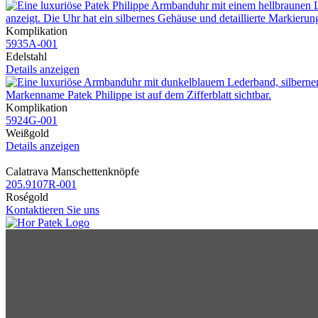
Komplikation
5935A​-001
Edelstahl
Details anzeigen
Komplikation
5924G​-001
Weißgold
Details anzeigen
Calatrava Manschettenknöpfe
205.9107R​-001
Roségold
Kontaktieren Sie uns