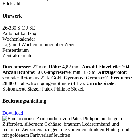
Edelstahl.
Uhrwerk
26-330 S C J SE
Automatikaufzug
Wochenkalender
Tag- und Wochennummer über Zeiger
Fensterdatum
Zentralsekunde
Durchmesser
: 27 mm.
Höhe
: 4,82 mm.
Anzahl Einzelteile
: 304.
Anzahl Rubine
: 50.
Gangreserve
: min. 35 Std.
Aufzugsrotor
:
zentraler Rotor aus 21 K Gold.
Gyromax
: Gyromax®.
Frequenz
:
28.800 Halbschwingungen/Stunde (4 Hz).
Unruhspirale
:
Spiromax®.
Siegel
:
Patek Philippe
Siegel.
Bedienungsanleitung
Download