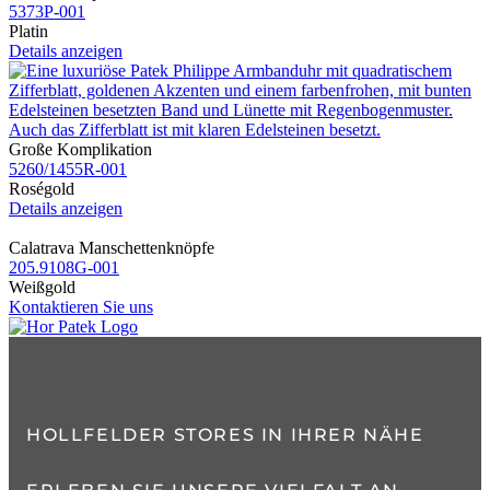
5373P​-001
Platin
Details anzeigen
Große Komplikation
5260​/1455R​-001
Roségold
Details anzeigen
Calatrava Manschettenknöpfe
205.9108G​-001
Weißgold
Kontaktieren Sie uns
HOLLFELDER STORES IN IHRER NÄHE