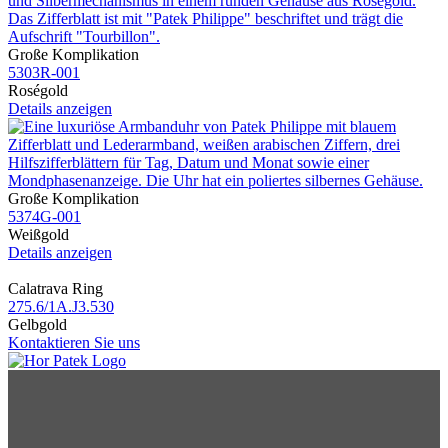
Große Komplikation
5303R​-001
Roségold
Details anzeigen
Große Komplikation
5374G​-001
Weißgold
Details anzeigen
Calatrava Ring
275.6​/1A.J3.530
Gelbgold
Kontaktieren Sie uns