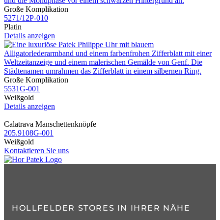
Große Komplikation
5271​/12P​-010
Platin
Details anzeigen
Große Komplikation
5531G​-001
Weißgold
Details anzeigen
Calatrava Manschettenknöpfe
205.9108G​-001
Weißgold
Kontaktieren Sie uns
HOLLFELDER STORES IN IHRER NÄHE