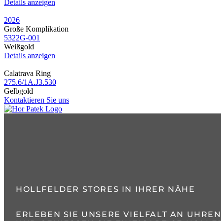
Details anzeigen
2026
Große Komplikation
5322G​-001
Weißgold
Details anzeigen
Calatrava Ring
275.6​/1A.J3.530
Gelbgold
Kontaktieren Sie uns
HOLLFELDER STORES IN IHRER NÄHE
ERLEBEN SIE UNSERE VIELFALT AN UHRE