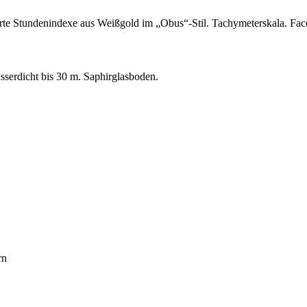
ierte Stundenindexe aus Weißgold im „Obus“-Stil. Tachymeterskala. Fac
asserdicht bis 30 m. Saphirglasboden.
rn