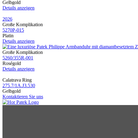
Gelbgold
Details anzeigen
2026
Große Komplikation
5270P​-015
Platin
Details anzeigen
Große Komplikation
5260​/355R​-001
Roségold
Details anzeigen
Calatrava Ring
275.7​/1A.J3.530
Gelbgold
Kontaktieren Sie uns