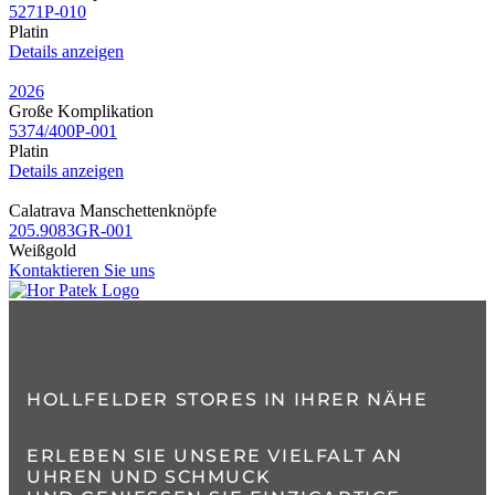
5271P​-010
Platin
Details anzeigen
2026
Große Komplikation
5374​/400P​-001
Platin
Details anzeigen
Calatrava Manschettenknöpfe
205.9083GR​-001
Weißgold
Kontaktieren Sie uns
HOLLFELDER STORES IN IHRER NÄHE
ERLEBEN SIE UNSERE VIELFALT AN
UHREN UND SCHMUCK