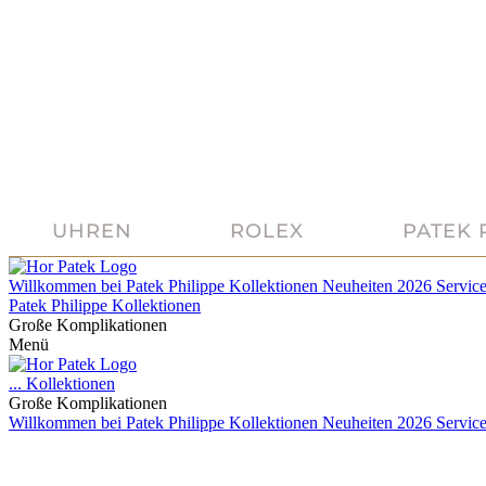
UHREN
ROLEX
PATEK 
Willkommen bei
Patek Philippe
Kollektionen
Neuheiten 2026
Servic
Patek Philippe
Kollektionen
Große Komplikationen
Menü
...
Kollektionen
Große Komplikationen
Willkommen bei
Patek Philippe
Kollektionen
Neuheiten 2026
Servic