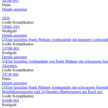
5470P​-001
Platin
Details anzeigen
2026
Große Komplikation
5204G​-010
Weißgold
Details anzeigen
Große Komplikation
5370R​-001
Roségold
Details anzeigen
Große Komplikation
5373P​-001
Platin
Details anzeigen
Große Komplikation
6104R​-001
Roségold