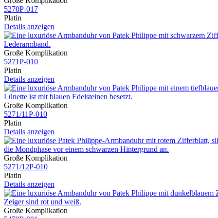
Große Komplikation
5270P​-017
Platin
Details anzeigen
Große Komplikation
5271P​-010
Platin
Details anzeigen
Große Komplikation
5271​/11P​-010
Platin
Details anzeigen
Große Komplikation
5271​/12P​-010
Platin
Details anzeigen
Große Komplikation