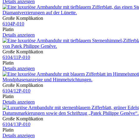
Details anzeigen
Große Komplikation
6104P​-010
Platin
Details anzeigen
Große Komplikation
6104​/11P​-010
Platin
Details anzeigen
Große Komplikation
6104​/12P​-010
Platin
Details anzeigen
Große Komplikation
6104​/13P​-010
Platin
Details anzeigen