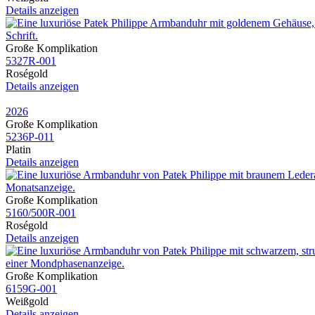
Details anzeigen
Große Komplikation
5327R​-001
Roségold
Details anzeigen
2026
Große Komplikation
5236P​-011
Platin
Details anzeigen
Große Komplikation
5160​/500R​-001
Roségold
Details anzeigen
Große Komplikation
6159G​-001
Weißgold
Details anzeigen