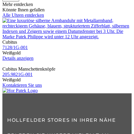
Mehr entdecken
Könnte Ihnen gefallen
Alle Uhren entdecken
Cubitus
7128​/1G​-001
Weißgold
Details anzeigen
Cubitus Manschettenknöpfe
205.9821G​-001
Weißgold
Kontaktieren Sie uns
HOLLFELDER STORES IN IHRER NÄHE