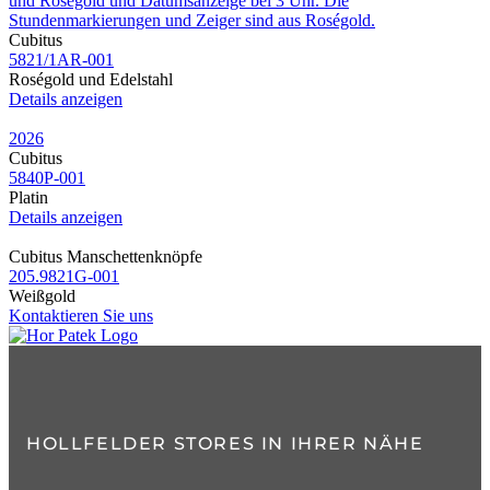
Cubitus
5821​/1AR​-001
Roségold und Edelstahl
Details anzeigen
2026
Cubitus
5840P​-001
Platin
Details anzeigen
Cubitus Manschettenknöpfe
205.9821G​-001
Weißgold
Kontaktieren Sie uns
HOLLFELDER STORES IN IHRER NÄHE