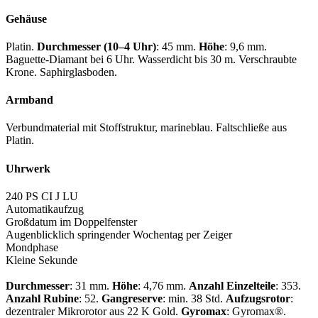
Gehäuse
Platin.
Durchmesser (10–4 Uhr)
: 45 mm.
Höhe
: 9,6 mm.
Baguette-Diamant bei 6 Uhr. Wasserdicht bis 30 m. Verschraubte
Krone. Saphirglasboden.
Armband
Verbundmaterial mit Stoffstruktur, marineblau. Faltschließe aus
Platin.
Uhrwerk
240 PS CI J LU
Automatikaufzug
Großdatum im Doppelfenster
Augenblicklich springender Wochentag per Zeiger
Mondphase
Kleine Sekunde
Durchmesser
: 31 mm.
Höhe
: 4,76 mm.
Anzahl Einzelteile
: 353.
Anzahl Rubine
: 52.
Gangreserve
: min. 38 Std.
Aufzugsrotor
:
dezentraler Mikrorotor aus 22 K Gold.
Gyromax
: Gyromax®.